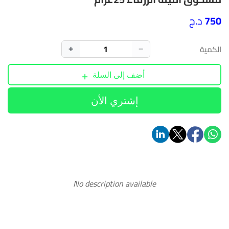
750
د.ج
الكمية
+
−
أضف إلى السلة
إشتري الأن
No description available