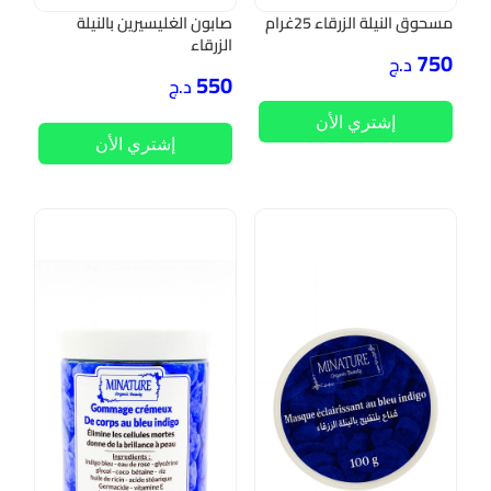
مسحوق النيلة الزرقاء 25غرام
صابون الغليسيرين بالنيلة
الزرقاء
750
د.ج
550
د.ج
إشتري الأن
إشتري الأن