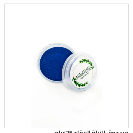
مسحوق النيلة الزرقاء 25غرام