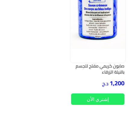
صابون كريمي مفتح للجسم
بالنيلة الزرقاء
1,200
د.ج
إشتري الأن