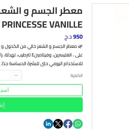
معطر الجسم و الشعر
PRINCESSE VANILLE
950
د.ج
🌿 معطر الجسم و الشعر خالي من الكحول و أ
على ، الغليسرين، وفيتامي
للاستخدام اليومي حتى للبشرة الحساسة جدًا.
الكمية
−
أضف 
إش